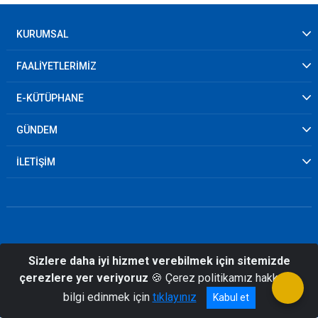
KURUMSAL
FAALİYETLERİMİZ
E-KÜTÜPHANE
GÜNDEM
İLETİŞİM
Sizlere daha iyi hizmet verebilmek için sitemizde
© 2026 Kahramanmaraş İl Afet ve Acil
çerezlere yer veriyoruz
🍪 Çerez politikamız hakkında
Durum Müdürlüğü
bilgi edinmek için
tıklayınız
Kabul et